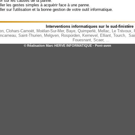
er sur les causes de la panne.
ler les gestes simples à acquérir face à une panne.
er sur l'utilisation et la bonne gestion de votre outil informatique.
Interventions informatiques sur le sud-finistère 
en,
Clohars-Carnoët
,
Moëlan-Sur-Mer
,
Baye
,
Quimperlé
,
Mellac
,
Le Trévoux
,
ncarneau
,
Saint-Thurien
,
Melgven
,
Rosporden
,
Kernevel
,
Elliant
,
Tourch
,
Sai
Fouesnant
,
Scaer
, ...
© Réalisation Marc HERVE INFORMATIQUE - Pont-aven