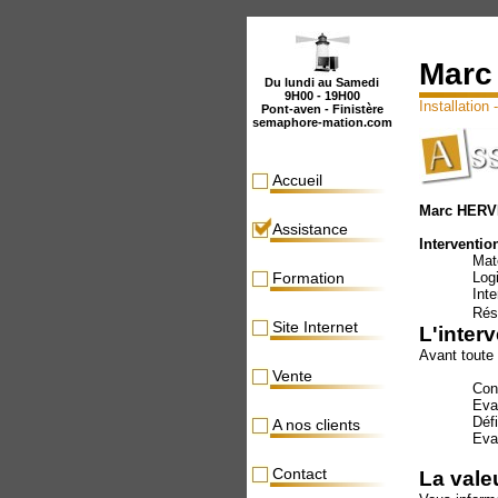
Marc
Du lundi au Samedi
9H00 - 19H00
Installation
Pont-aven - Finistère
semaphore-mation.com
Accueil
Marc HER
Assistance
Interventio
Matéri
Formation
Logici
Intern
Résea
Site Internet
L'inter
Avant toute 
Vente
Connaître 
Evaluer la
Définir la
A nos clients
Evaluer le
Contact
La vale