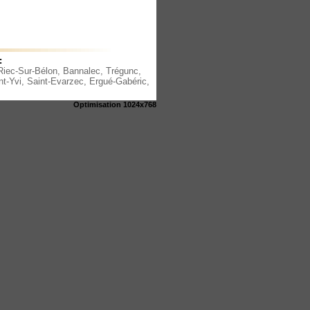
:
Riec-Sur-Bélon
,
Bannalec
,
Trégunc
,
nt-Yvi
,
Saint-Evarzec
,
Ergué-Gabéric
,
Optimisation 1024x768